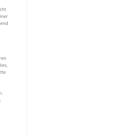
cht
iner
hend
ren
ies,
tte
h.
g