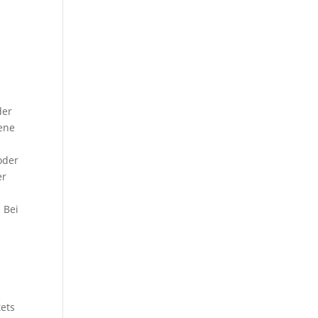
der
gene
oder
er
 Bei
tets